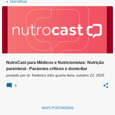
a
NutroAtual
g
e
n
s
NutroCast para Médicos e Nutricionistas: Nutrição
parenteral - Pacientes críticos e domiciliar
postado por
dr. frederico lobo
quarta-feira, outubro 22, 2025
0
MAIS POSTAGENS