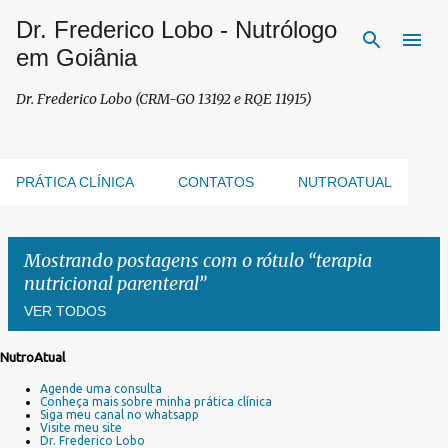
Dr. Frederico Lobo - Nutrólogo
Pular para o conteúdo principal
em Goiânia
Dr. Frederico Lobo (CRM-GO 13192 e RQE 11915)
PRÁTICA CLÍNICA
CONTATOS
NUTROATUAL
Mostrando postagens com o rótulo
terapia
nutricional parenteral
VER TODOS
NutroAtual
P
Agende uma consulta
o
Conheça mais sobre minha prática clínica
s
Siga meu canal no whatsapp
Visite meu site
t
Dr. Frederico Lobo