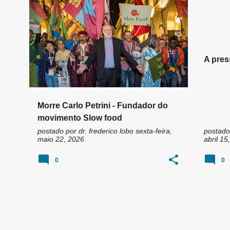
n
ALIMENTAÇÃO CONSCIENTE
+
1
ALIMEN
s
SLOW F
A pres
Morre Carlo Petrini - Fundador do
movimento Slow food
postado por
dr. frederico lobo
sexta-feira,
postado
maio 22, 2026
abril 15
0
0