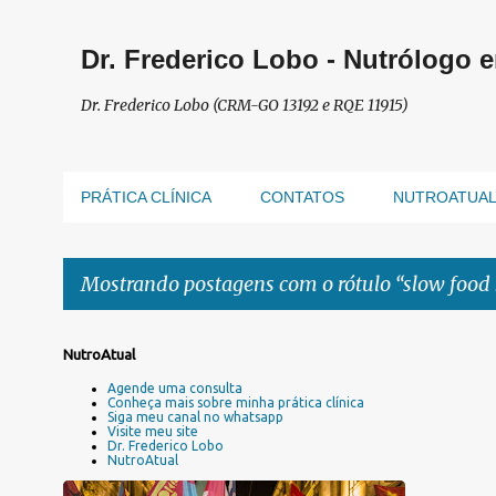
Dr. Frederico Lobo - Nutrólogo 
Dr. Frederico Lobo (CRM-GO 13192 e RQE 11915)
PRÁTICA CLÍNICA
CONTATOS
NUTROATUA
Mostrando postagens com o rótulo
slow food 
P
NutroAtual
o
Agende uma consulta
s
Conheça mais sobre minha prática clínica
Siga meu canal no whatsapp
t
Visite meu site
a
Dr. Frederico Lobo
NutroAtual
g
e