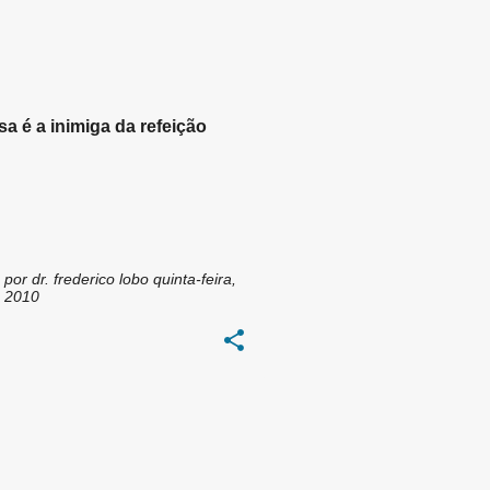
TAÇÃO CONSCIENTE
OOD BRASIL
SLOWFOOD
+
sa é a inimiga da refeição
 por
dr. frederico lobo
quinta-feira,
, 2010