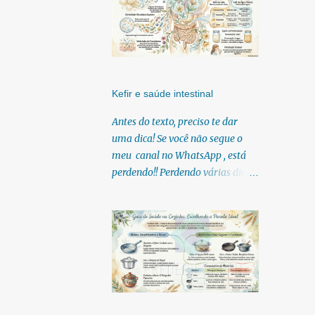
Kefir e saúde intestinal
Antes do texto, preciso te dar
uma dica! Se você não segue o
meu canal no WhatsApp , está
perdendo!! Perdendo várias dicas,
pois, diariamente posto nele.
Textos, vídeos, podcasts,
infográficos, o link para
download dos meus e-books.
Para acessar clique no link:
https://whatsapp.com/channel/0
029Vb6U4AqKgsNzkBhubA40
Lá você encontra conteúdos