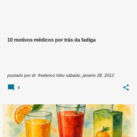
g
e
n
s
10 motivos médicos por trás da fadiga
postado por
dr. frederico lobo
sábado, janeiro 28, 2012
0