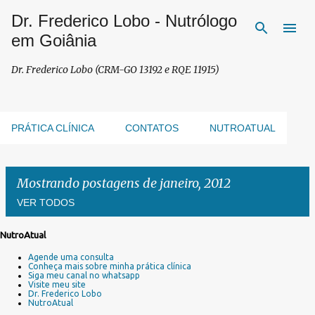
Dr. Frederico Lobo - Nutrólogo
Pular para o conteúdo principal
em Goiânia
Dr. Frederico Lobo (CRM-GO 13192 e RQE 11915)
PRÁTICA CLÍNICA
CONTATOS
NUTROATUAL
Mostrando postagens de janeiro, 2012
VER TODOS
NutroAtual
P
Agende uma consulta
o
Conheça mais sobre minha prática clínica
s
Siga meu canal no whatsapp
Visite meu site
t
Dr. Frederico Lobo
a
NutroAtual