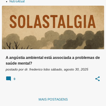
a
NutroAtual
g
e
n
s
A angústia ambiental está associada a problemas de
saúde mental?
postado por
dr. frederico lobo
sábado, agosto 30, 2025
0
MAIS POSTAGENS