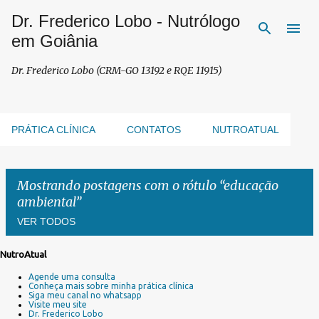
Dr. Frederico Lobo - Nutrólogo
Pular para o conteúdo principal
em Goiânia
Dr. Frederico Lobo (CRM-GO 13192 e RQE 11915)
PRÁTICA CLÍNICA
CONTATOS
NUTROATUAL
Mostrando postagens com o rótulo
educação
ambiental
VER TODOS
NutroAtual
P
Agende uma consulta
o
Conheça mais sobre minha prática clínica
s
Siga meu canal no whatsapp
Visite meu site
t
Dr. Frederico Lobo