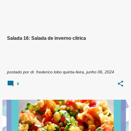
g
e
n
s
Salada 16: Salada de inverno cítrica
postado por
dr. frederico lobo
quinta-feira, junho 06, 2024
0