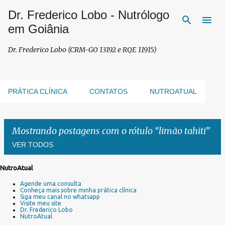
Dr. Frederico Lobo - Nutrólogo
Pular para o conteúdo principal
em Goiânia
Dr. Frederico Lobo (CRM-GO 13192 e RQE 11915)
PRÁTICA CLÍNICA
CONTATOS
NUTROATUAL
Mostrando postagens com o rótulo
limão tahiti
VER TODOS
NutroAtual
P
Agende uma consulta
o
Conheça mais sobre minha prática clínica
s
Siga meu canal no whatsapp
Visite meu site
t
Dr. Frederico Lobo
a
NutroAtual