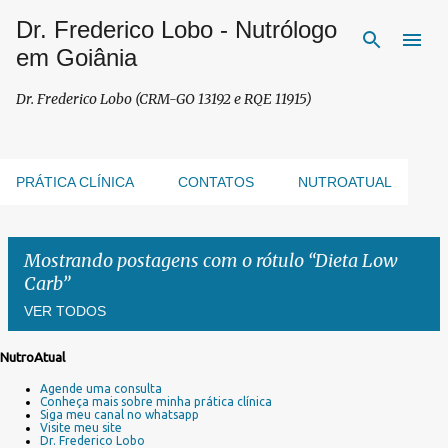
Dr. Frederico Lobo - Nutrólogo
Pular para o conteúdo principal
em Goiânia
Dr. Frederico Lobo (CRM-GO 13192 e RQE 11915)
PRÁTICA CLÍNICA
CONTATOS
NUTROATUAL
Mostrando postagens com o rótulo
Dieta Low
Carb
VER TODOS
NutroAtual
P
Agende uma consulta
o
Conheça mais sobre minha prática clínica
s
Siga meu canal no whatsapp
Visite meu site
t
Dr. Frederico Lobo