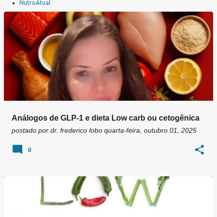
a
NutroAtual
g
e
n
s
Análogos de GLP-1 e dieta Low carb ou cetogênica
postado por
dr. frederico lobo
quarta-feira, outubro 01, 2025
0