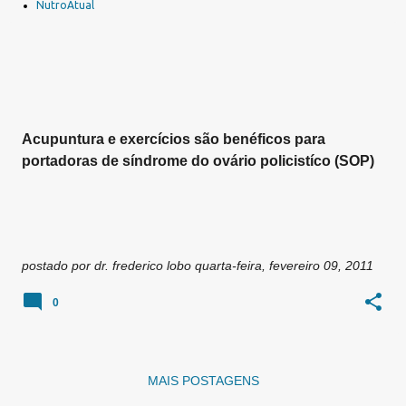
a
NutroAtual
g
e
n
s
Acupuntura e exercícios são benéficos para
portadoras de síndrome do ovário policistíco (SOP)
postado por
dr. frederico lobo
quarta-feira, fevereiro 09, 2011
0
MAIS POSTAGENS