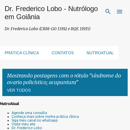
Dr. Frederico Lobo - Nutrólogo
Pular para o conteúdo principal
em Goiânia
Dr. Frederico Lobo (CRM-GO 13192 e RQE 11915)
PRÁTICA CLÍNICA
CONTATOS
NUTROATUAL
Mostrando postagens com o rótulo
síndrome do
ovario policístico; acupuntura
VER TODOS
NutroAtual
P
Agende uma consulta
o
Conheça mais sobre minha prática clínica
s
Siga meu canal no whatsapp
Visite meu site
t
Dr. Frederico Lobo