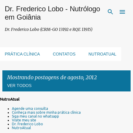
Dr. Frederico Lobo - Nutrólogo
Pular para o conteúdo principal
em Goiânia
Dr. Frederico Lobo (CRM-GO 13192 e RQE 11915)
PRÁTICA CLÍNICA
CONTATOS
NUTROATUAL
Mostrando postagens de agosto, 2012
VER TODOS
NutroAtual
P
Agende uma consulta
o
Conheça mais sobre minha prática clínica
s
Siga meu canal no whatsapp
Visite meu site
t
Dr. Frederico Lobo
a
NutroAtual