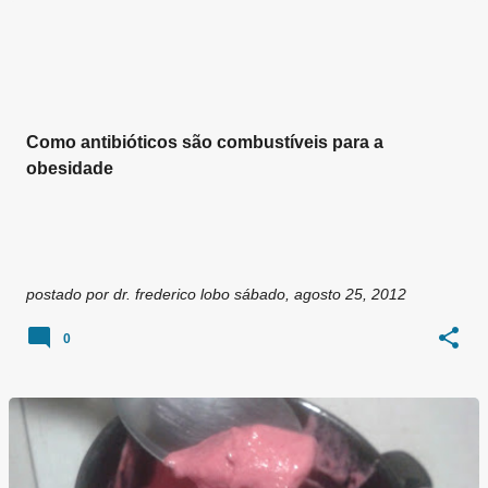
g
e
n
s
Como antibióticos são combustíveis para a
obesidade
postado por
dr. frederico lobo
sábado, agosto 25, 2012
0