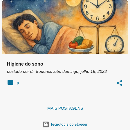
g
e
n
s
Higiene do sono
postado por
dr. frederico lobo
domingo, julho 16, 2023
0
MAIS POSTAGENS
Tecnologia do Blogger