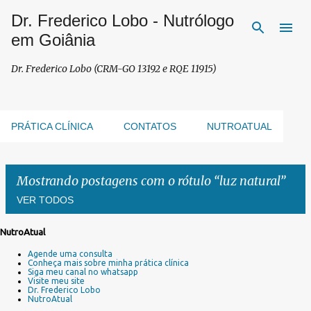
Dr. Frederico Lobo - Nutrólogo
Pular para o conteúdo principal
em Goiânia
Dr. Frederico Lobo (CRM-GO 13192 e RQE 11915)
PRÁTICA CLÍNICA
CONTATOS
NUTROATUAL
Mostrando postagens com o rótulo
luz natural
VER TODOS
NutroAtual
P
Agende uma consulta
o
Conheça mais sobre minha prática clínica
s
Siga meu canal no whatsapp
Visite meu site
t
Dr. Frederico Lobo
a
NutroAtual