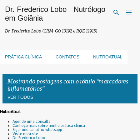
Dr. Frederico Lobo - Nutrólogo
Pular para o conteúdo principal
em Goiânia
Dr. Frederico Lobo (CRM-GO 13192 e RQE 11915)
PRÁTICA CLÍNICA
CONTATOS
NUTROATUAL
Mostrando postagens com o rótulo
marcadores
inflamatórios
VER TODOS
NutroAtual
P
Agende uma consulta
o
Conheça mais sobre minha prática clínica
s
Siga meu canal no whatsapp
Visite meu site
t
Dr. Frederico Lobo