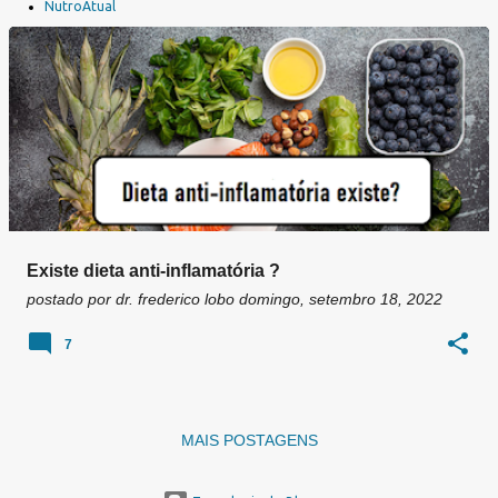
a
NutroAtual
g
e
n
s
Existe dieta anti-inflamatória ?
postado por
dr. frederico lobo
domingo, setembro 18, 2022
7
MAIS POSTAGENS