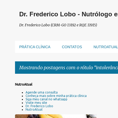
Dr. Frederico Lobo - Nutrólogo 
Dr. Frederico Lobo (CRM-GO 13192 e RQE 11915)
PRÁTICA CLÍNICA
CONTATOS
NUTROATUA
Mostrando postagens com o rótulo
intolerânc
P
NutroAtual
o
Agende uma consulta
s
Conheça mais sobre minha prática clínica
Siga meu canal no whatsapp
t
Visite meu site
a
Dr. Frederico Lobo
NutroAtual
g
e