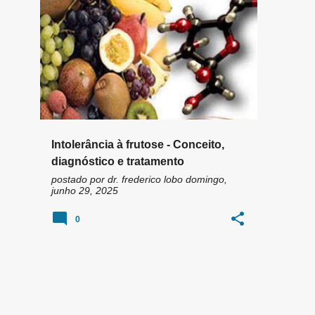
n
FRUCTOSE
FRUTOSE
+
2
s
Intolerância à frutose - Conceito,
diagnóstico e tratamento
postado por
dr. frederico lobo
domingo,
junho 29, 2025
0