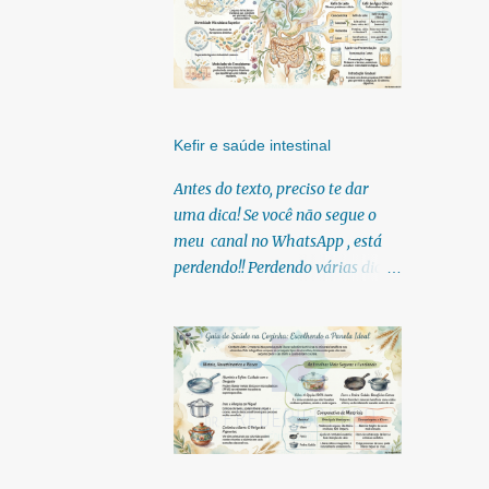
Kefir e saúde intestinal
Antes do texto, preciso te dar
uma dica! Se você não segue o
meu canal no WhatsApp , está
perdendo!! Perdendo várias dicas,
pois, diariamente posto nele.
Textos, vídeos, podcasts,
infográficos, o link para
download dos meus e-books.
Para acessar clique no link:
https://whatsapp.com/channel/0
029Vb6U4AqKgsNzkBhubA40
Lá você encontra conteúdos