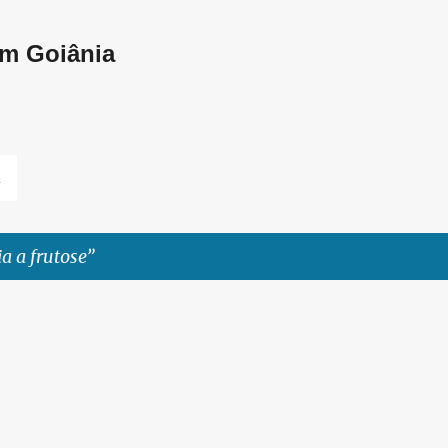
Pular para o conteúdo principal
em Goiânia
L
ia a frutose