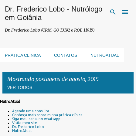
Dr. Frederico Lobo - Nutrólogo
Pular para o conteúdo principal
em Goiânia
Dr. Frederico Lobo (CRM-GO 13192 e RQE 11915)
PRÁTICA CLÍNICA
CONTATOS
NUTROATUAL
Mostrando postagens de agosto, 2015
VER TODOS
NutroAtual
P
Agende uma consulta
o
Conheça mais sobre minha prática clínica
s
Siga meu canal no whatsapp
Visite meu site
t
Dr. Frederico Lobo
a
NutroAtual