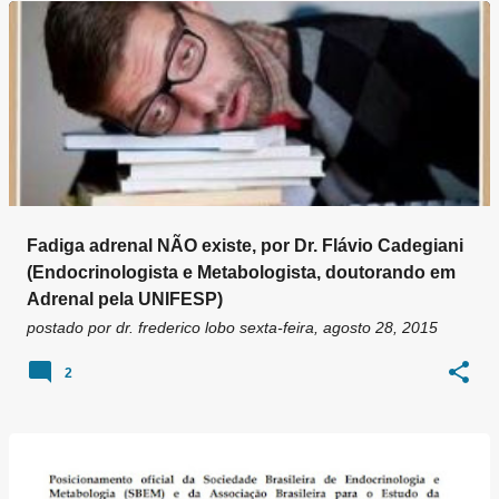
g
e
n
s
Fadiga adrenal NÃO existe, por Dr. Flávio Cadegiani
(Endocrinologista e Metabologista, doutorando em
Adrenal pela UNIFESP)
postado por
dr. frederico lobo
sexta-feira, agosto 28, 2015
2