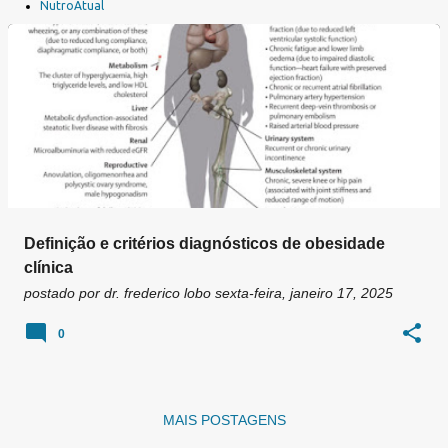
a
NutroAtual
g
e
n
s
Definição e critérios diagnósticos de obesidade
clínica
postado por
dr. frederico lobo
sexta-feira, janeiro 17, 2025
0
MAIS POSTAGENS