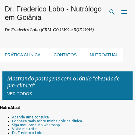
Dr. Frederico Lobo - Nutrólogo
Pular para o conteúdo principal
em Goiânia
Dr. Frederico Lobo (CRM-GO 13192 e RQE 11915)
PRÁTICA CLÍNICA
CONTATOS
NUTROATUAL
Mostrando postagens com o rótulo
obesidade
pre-clinica
VER TODOS
NutroAtual
P
Agende uma consulta
o
Conheça mais sobre minha prática clínica
s
Siga meu canal no whatsapp
Visite meu site
t
Dr. Frederico Lobo