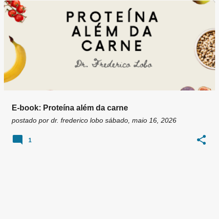
g
e
n
s
E-book: Proteína além da carne
postado por
dr. frederico lobo
sábado, maio 16, 2026
1