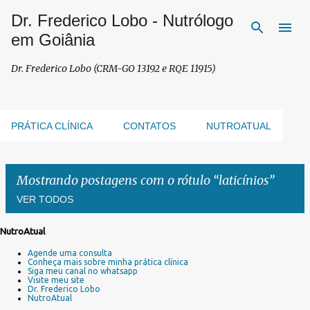
Dr. Frederico Lobo - Nutrólogo
Pular para o conteúdo principal
em Goiânia
Dr. Frederico Lobo (CRM-GO 13192 e RQE 11915)
PRÁTICA CLÍNICA
CONTATOS
NUTROATUAL
Mostrando postagens com o rótulo
laticínios
VER TODOS
NutroAtual
P
Agende uma consulta
o
Conheça mais sobre minha prática clínica
s
Siga meu canal no whatsapp
Visite meu site
t
Dr. Frederico Lobo
a
NutroAtual