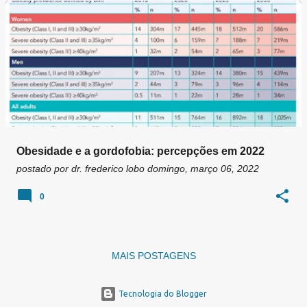
g
e
n
s
Obesidade e a gordofobia: percepções em 2022
postado por
dr. frederico lobo
domingo, março 06, 2022
0
MAIS POSTAGENS
Tecnologia do Blogger