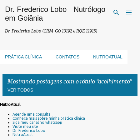
Dr. Frederico Lobo - Nutrólogo
Pular para o conteúdo principal
em Goiânia
Dr. Frederico Lobo (CRM-GO 13192 e RQE 11915)
PRÁTICA CLÍNICA
CONTATOS
NUTROATUAL
Mostrando postagens com o rótulo
acolhimento
VER TODOS
NutroAtual
P
Agende uma consulta
o
Conheça mais sobre minha prática clínica
s
Siga meu canal no whatsapp
Visite meu site
t
Dr. Frederico Lobo
a
NutroAtual