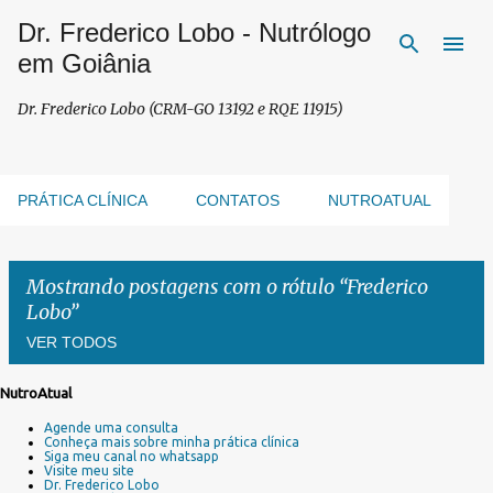
Dr. Frederico Lobo - Nutrólogo
Pular para o conteúdo principal
em Goiânia
Dr. Frederico Lobo (CRM-GO 13192 e RQE 11915)
PRÁTICA CLÍNICA
CONTATOS
NUTROATUAL
Mostrando postagens com o rótulo
Frederico
Lobo
VER TODOS
NutroAtual
P
Agende uma consulta
o
Conheça mais sobre minha prática clínica
s
Siga meu canal no whatsapp
Visite meu site
t
Dr. Frederico Lobo