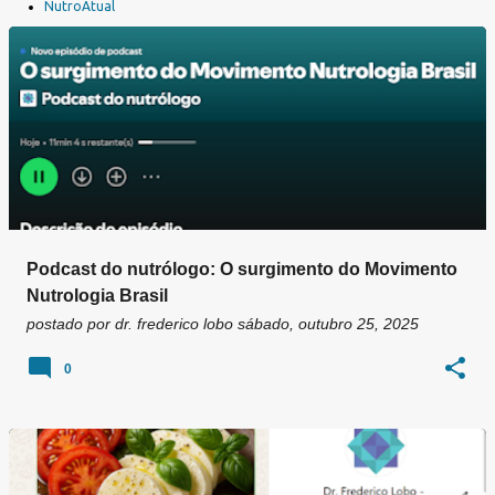
a
NutroAtual
g
e
n
s
Podcast do nutrólogo: O surgimento do Movimento
Nutrologia Brasil
postado por
dr. frederico lobo
sábado, outubro 25, 2025
0