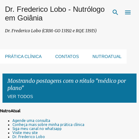
Dr. Frederico Lobo - Nutrólogo
Pular para o conteúdo principal
em Goiânia
Dr. Frederico Lobo (CRM-GO 13192 e RQE 11915)
PRÁTICA CLÍNICA
CONTATOS
NUTROATUAL
Mostrando postagens com o rótulo
médico por
plano
VER TODOS
NutroAtual
P
Agende uma consulta
o
Conheça mais sobre minha prática clínica
s
Siga meu canal no whatsapp
Visite meu site
t
Dr. Frederico Lobo