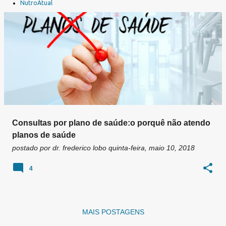
a
NutroAtual
g
e
n
s
Consultas por plano de saúde:o porquê não atendo
planos de saúde
postado por
dr. frederico lobo
quinta-feira, maio 10, 2018
4
MAIS POSTAGENS