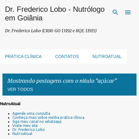
Dr. Frederico Lobo - Nutrólogo
Pular para o conteúdo principal
em Goiânia
Dr. Frederico Lobo (CRM-GO 13192 e RQE 11915)
PRÁTICA CLÍNICA
CONTATOS
NUTROATUAL
Mostrando postagens com o rótulo
açúcar
VER TODOS
NutroAtual
P
Agende uma consulta
o
Conheça mais sobre minha prática clínica
s
Siga meu canal no whatsapp
Visite meu site
t
Dr. Frederico Lobo
a
NutroAtual