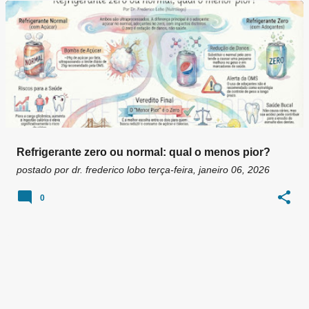
g
e
n
s
Refrigerante zero ou normal: qual o menos pior?
postado por
dr. frederico lobo
terça-feira, janeiro 06, 2026
0