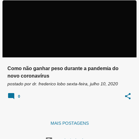
g
e
n
s
Como não ganhar peso durante a pandemia do
novo coronavírus
postado por
dr. frederico lobo
sexta-feira, julho 10, 2020
0
MAIS POSTAGENS