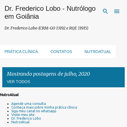
Dr. Frederico Lobo - Nutrólogo
Pular para o conteúdo principal
em Goiânia
Dr. Frederico Lobo (CRM-GO 13192 e RQE 11915)
PRÁTICA CLÍNICA
CONTATOS
NUTROATUAL
Mostrando postagens de julho, 2020
VER TODOS
NutroAtual
P
Agende uma consulta
o
Conheça mais sobre minha prática clínica
s
Siga meu canal no whatsapp
Visite meu site
t
Dr. Frederico Lobo
a
NutroAtual