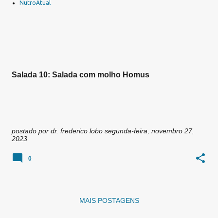
a
NutroAtual
g
e
n
s
Salada 10: Salada com molho Homus
postado por
dr. frederico lobo
segunda-feira, novembro 27,
2023
0
MAIS POSTAGENS