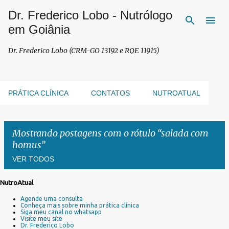
Dr. Frederico Lobo - Nutrólogo
Pular para o conteúdo principal
em Goiânia
Dr. Frederico Lobo (CRM-GO 13192 e RQE 11915)
PRÁTICA CLÍNICA
CONTATOS
NUTROATUAL
Mostrando postagens com o rótulo
salada com
homus
VER TODOS
NutroAtual
P
Agende uma consulta
o
Conheça mais sobre minha prática clínica
s
Siga meu canal no whatsapp
Visite meu site
t
Dr. Frederico Lobo