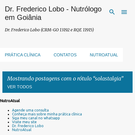
Dr. Frederico Lobo - Nutrólogo
Pular para o conteúdo principal
em Goiânia
Dr. Frederico Lobo (CRM-GO 13192 e RQE 11915)
PRÁTICA CLÍNICA
CONTATOS
NUTROATUAL
Mostrando postagens com o rótulo
solastalgia
VER TODOS
NutroAtual
P
Agende uma consulta
o
Conheça mais sobre minha prática clínica
s
Siga meu canal no whatsapp
Visite meu site
t
Dr. Frederico Lobo
a
NutroAtual