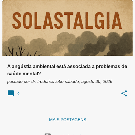
g
e
n
s
A angústia ambiental está associada a problemas de
saúde mental?
postado por
dr. frederico lobo
sábado, agosto 30, 2025
0
MAIS POSTAGENS