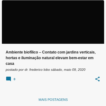
g
e
n
s
Ambiente biofílico – Contato com jardins verticais,
hortas e iluminação natural elevam bem-estar em
casa
postado por
dr. frederico lobo
sábado, maio 09, 2020
0
MAIS POSTAGENS