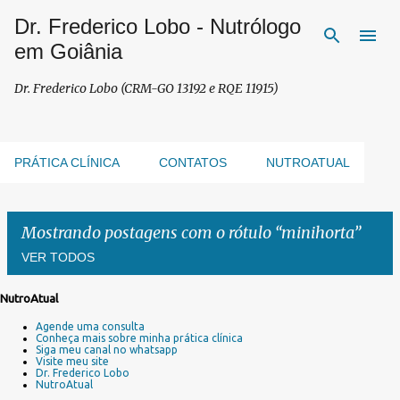
Dr. Frederico Lobo - Nutrólogo
Pular para o conteúdo principal
em Goiânia
Dr. Frederico Lobo (CRM-GO 13192 e RQE 11915)
PRÁTICA CLÍNICA
CONTATOS
NUTROATUAL
Mostrando postagens com o rótulo
minihorta
VER TODOS
NutroAtual
P
Agende uma consulta
o
Conheça mais sobre minha prática clínica
s
Siga meu canal no whatsapp
Visite meu site
t
Dr. Frederico Lobo
a
NutroAtual