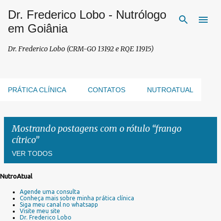
Dr. Frederico Lobo - Nutrólogo
Pular para o conteúdo principal
em Goiânia
Dr. Frederico Lobo (CRM-GO 13192 e RQE 11915)
PRÁTICA CLÍNICA
CONTATOS
NUTROATUAL
Mostrando postagens com o rótulo
frango
cítrico
VER TODOS
NutroAtual
P
Agende uma consulta
o
Conheça mais sobre minha prática clínica
s
Siga meu canal no whatsapp
Visite meu site
t
Dr. Frederico Lobo