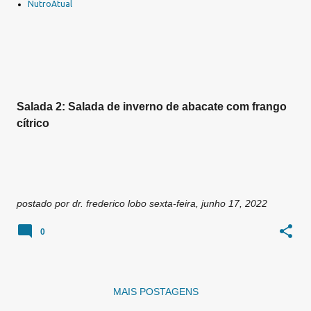
a
NutroAtual
g
e
n
s
Salada 2: Salada de inverno de abacate com frango
cítrico
postado por
dr. frederico lobo
sexta-feira, junho 17, 2022
0
MAIS POSTAGENS