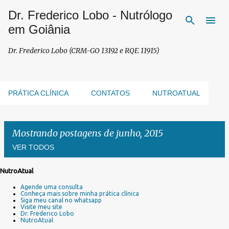
Dr. Frederico Lobo - Nutrólogo
Pular para o conteúdo principal
em Goiânia
Dr. Frederico Lobo (CRM-GO 13192 e RQE 11915)
PRÁTICA CLÍNICA
CONTATOS
NUTROATUAL
Mostrando postagens de junho, 2015
VER TODOS
NutroAtual
P
Agende uma consulta
o
Conheça mais sobre minha prática clínica
s
Siga meu canal no whatsapp
Visite meu site
t
Dr. Frederico Lobo
a
NutroAtual