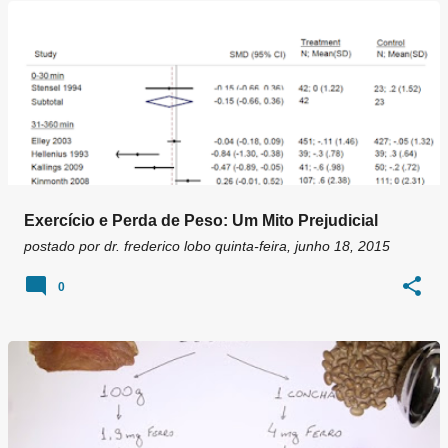
g
e
n
s
Exercício e Perda de Peso: Um Mito Prejudicial
postado por
dr. frederico lobo
quinta-feira, junho 18, 2015
0