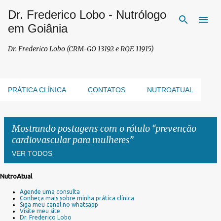
Dr. Frederico Lobo - Nutrólogo
Pular para o conteúdo principal
em Goiânia
Dr. Frederico Lobo (CRM-GO 13192 e RQE 11915)
PRÁTICA CLÍNICA
CONTATOS
NUTROATUAL
Mostrando postagens com o rótulo
prevenção
cardiovascular para mulheres
VER TODOS
NutroAtual
P
Agende uma consulta
o
Conheça mais sobre minha prática clínica
s
Siga meu canal no whatsapp
Visite meu site
t
Dr. Frederico Lobo