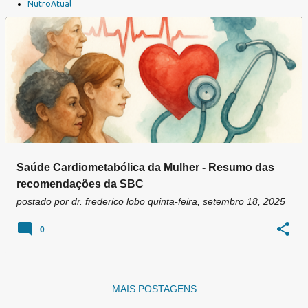
a
NutroAtual
g
e
n
s
Saúde Cardiometabólica da Mulher - Resumo das
recomendações da SBC
postado por
dr. frederico lobo
quinta-feira, setembro 18, 2025
0
MAIS POSTAGENS