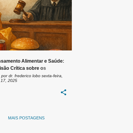
TAÇÃO SAUDÁVEL
+
6
samento Alimentar e Saúde:
são Crítica sobre os
rocessados
 por
dr. frederico lobo
sexta-feira,
 17, 2025
MAIS POSTAGENS