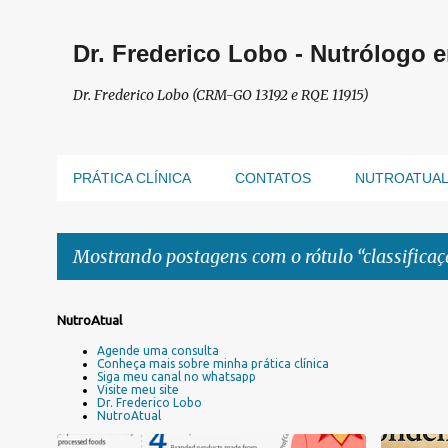
Dr. Frederico Lobo - Nutrólogo 
Dr. Frederico Lobo (CRM-GO 13192 e RQE 11915)
PRÁTICA CLÍNICA
CONTATOS
NUTROATUA
Mostrando postagens com o rótulo
classifica
P
NutroAtual
o
Agende uma consulta
s
Conheça mais sobre minha prática clínica
Siga meu canal no whatsapp
t
Visite meu site
a
Dr. Frederico Lobo
NutroAtual
g
e