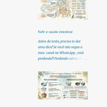
Kefir e saúde intestinal
Antes do texto, preciso te dar
uma dica! Se você não segue o
meu canal no WhatsApp , está
perdendo!! Perdendo várias dicas,
pois, diariamente posto nele.
Textos, vídeos, podcasts,
infográficos, o link para
download dos meus e-books.
Para acessar clique no link:
https://whatsapp.com/channel/0
029Vb6U4AqKgsNzkBhubA40
Lá você encontra conteúdos