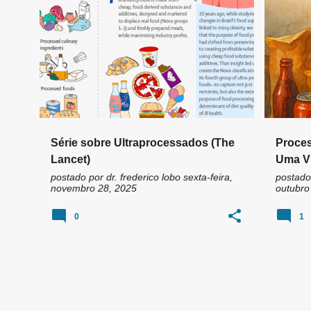
n
ALIMENTOS ULTRAPROCESSADOS
+
3
ALIMEN
s
Série sobre Ultraprocessados (The
Proces
Lancet)
Uma Vi
Ultrap
postado por
dr. frederico lobo
sexta-feira,
postado
novembro 28, 2025
outubro
0
1