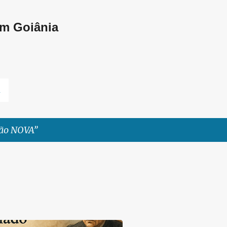
Pular para o conteúdo principal
em Goiânia
L
ção NOVA