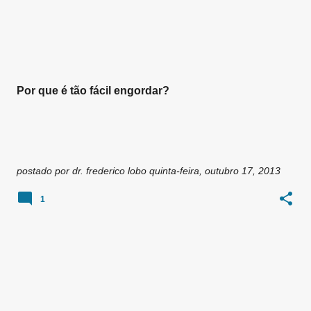
g
e
n
s
Por que é tão fácil engordar?
postado por
dr. frederico lobo
quinta-feira, outubro 17, 2013
1