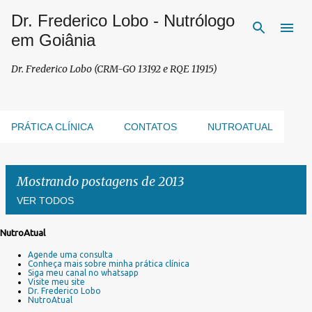
Dr. Frederico Lobo - Nutrólogo
Pular para o conteúdo principal
em Goiânia
Dr. Frederico Lobo (CRM-GO 13192 e RQE 11915)
PRÁTICA CLÍNICA
CONTATOS
NUTROATUAL
Mostrando postagens de 2013
VER TODOS
NutroAtual
P
Agende uma consulta
o
Conheça mais sobre minha prática clínica
s
Siga meu canal no whatsapp
Visite meu site
t
Dr. Frederico Lobo
a
NutroAtual