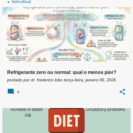
a
NutroAtual
g
e
n
s
Refrigerante zero ou normal: qual o menos pior?
postado por
dr. frederico lobo
terça-feira, janeiro 06, 2026
0