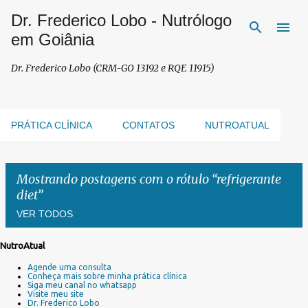
Dr. Frederico Lobo - Nutrólogo
Pular para o conteúdo principal
em Goiânia
Dr. Frederico Lobo (CRM-GO 13192 e RQE 11915)
PRÁTICA CLÍNICA
CONTATOS
NUTROATUAL
Mostrando postagens com o rótulo
refrigerante
diet
VER TODOS
NutroAtual
P
Agende uma consulta
o
Conheça mais sobre minha prática clínica
s
Siga meu canal no whatsapp
Visite meu site
t
Dr. Frederico Lobo