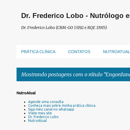
Dr. Frederico Lobo - Nutrólogo 
Dr. Frederico Lobo (CRM-GO 13192 e RQE 11915)
PRÁTICA CLÍNICA
CONTATOS
NUTROATUA
Mostrando postagens com o rótulo
Engordan
P
NutroAtual
o
Agende uma consulta
s
Conheça mais sobre minha prática clínica
Siga meu canal no whatsapp
t
Visite meu site
a
Dr. Frederico Lobo
NutroAtual
g
e