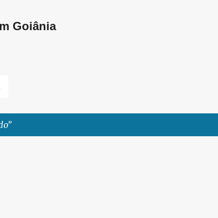
Pular para o conteúdo principal
em Goiânia
L
do