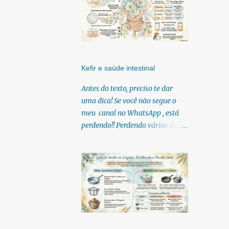
Kefir e saúde intestinal
Antes do texto, preciso te dar
uma dica! Se você não segue o
meu canal no WhatsApp , está
perdendo!! Perdendo várias dicas,
pois, diariamente posto nele.
Textos, vídeos, podcasts,
infográficos, o link para
download dos meus e-books.
Para acessar clique no link:
https://whatsapp.com/channel/0
029Vb6U4AqKgsNzkBhubA40
Lá você encontra conteúdos