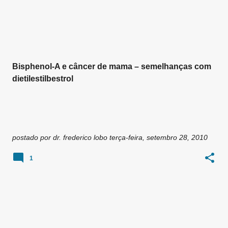
g
e
n
s
Bisphenol-A e câncer de mama – semelhanças com
dietilestilbestrol
postado por
dr. frederico lobo
terça-feira, setembro 28, 2010
1