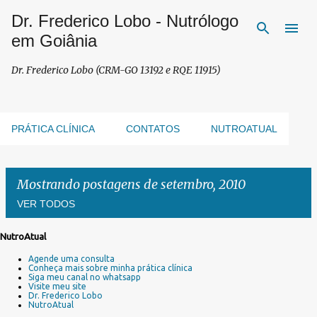
Dr. Frederico Lobo - Nutrólogo
Pular para o conteúdo principal
em Goiânia
Dr. Frederico Lobo (CRM-GO 13192 e RQE 11915)
PRÁTICA CLÍNICA
CONTATOS
NUTROATUAL
Mostrando postagens de setembro, 2010
VER TODOS
NutroAtual
P
Agende uma consulta
o
Conheça mais sobre minha prática clínica
s
Siga meu canal no whatsapp
Visite meu site
t
Dr. Frederico Lobo
a
NutroAtual