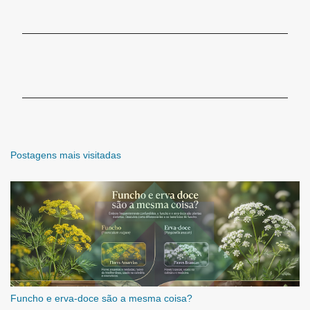
C
o
m
e
n
t
á
r
Postagens mais visitadas
i
o
s
Funcho e erva-doce são a mesma coisa?