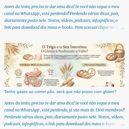
Antes do texto, preciso te dar uma dica! Se você não segue o meu
canal no WhatsApp , está perdendo!! Perdendo várias dicas, pois,
diariamente posto nele. Textos, vídeos, podcasts, infográficos, o
link para download dos meus e-books. Para acessar clique no link:
https://whatsapp.com/channel/0029Vb6U4AqKgsNzkBhubA40 Lá
você encontra conteúdos diretos e práticos sobre saúde, nutrição e
estilo de vida. Compartilho orientações baseadas em ciência de
verdade, sem complicação e sem modinha. Se você gosta de chás e
estuda fitoterapia, é provável que você já tenha confundido o
funcho com a erva-doce em algum momento! Também conhecida
como funcho-doce, essa herbácea é considerada uma erva
medicinal. Se esse tema te interessa então sugiro que você siga o
meu canal no WhatsApp. Todo dia textos novos diretamente no seu
Tenho gases ao comer pão, será que não posso com glúten?
WhatsApp:
Antes do texto, preciso te dar uma dica! Se você não segue o meu
https://whatsapp.com/channel/0029Vb6U4AqKgsNzkBhubA40 A
canal no WhatsApp , está perdendo, já são mais de 1300 membros!!
espécie Foeniculum vulgare é muito bem aproveitada por aqueles
Perdendo várias dicas, pois, diariamente posto nele. Textos, vídeos,
que a consomem, sej...
podcasts, infográficos, o link para download dos meus e-books.