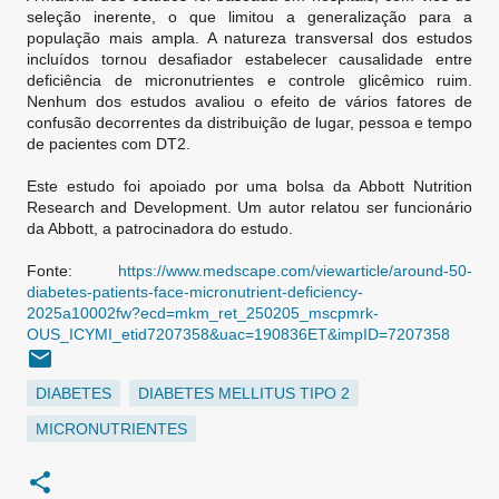
seleção inerente, o que limitou a generalização para a
população mais ampla. A natureza transversal dos estudos
incluídos tornou desafiador estabelecer causalidade entre
deficiência de micronutrientes e controle glicêmico ruim.
Nenhum dos estudos avaliou o efeito de vários fatores de
confusão decorrentes da distribuição de lugar, pessoa e tempo
de pacientes com DT2.
Este estudo foi apoiado por uma bolsa da Abbott Nutrition
Research and Development. Um autor relatou ser funcionário
da Abbott, a patrocinadora do estudo.
Fonte:
https://www.medscape.com/viewarticle/around-50-
diabetes-patients-face-micronutrient-deficiency-
2025a10002fw?ecd=mkm_ret_250205_mscpmrk-
OUS_ICYMI_etid7207358&uac=190836ET&impID=7207358
DIABETES
DIABETES MELLITUS TIPO 2
MICRONUTRIENTES