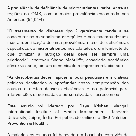
A prevalência de deficiência de micronutrientes variou entre as
regiões da OMS, com a maior prevalência encontrada nas
Américas (54,04%).
“O tratamento do diabetes tipo 2 geralmente tende a se
concentrar no metabolismo energético e nos macronutrientes,
mas a identificação de uma prevalência maior de deficiências
específicas de micronutrientes nos afetados é um lembrete de
que otimizar a nutrição geral deve ser sempre uma
prioridade”, escreveu Shane McAuliffe, associado acadêmico
sênior visitante, em um comunicado à imprensa relacionado .
“As descobertas devem ajudar a focar pesquisas e iniciativas
políticas destinadas a aprofundar nossa compreensão das
causas e efeitos dessas deficiências e do potencial para
intervenções direcionadas e personalizadas”, acrescentou.
Este estudo foi liderado por Daya Krishan Mangal,
International Institute of Health Management Research
University, Jaipur, Índia. Foi publicado online no BMJ Nutrition,
Prevention & Health .
A maioria dos estudos foi baseada em hospitais, com viés de