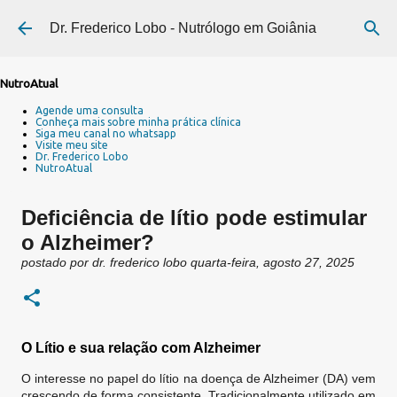
Pular para o conteúdo principal
Dr. Frederico Lobo - Nutrólogo em Goiânia
NutroAtual
Agende uma consulta
Conheça mais sobre minha prática clínica
Siga meu canal no whatsapp
Visite meu site
Dr. Frederico Lobo
NutroAtual
Deficiência de lítio pode estimular
o Alzheimer?
postado por
dr. frederico lobo
quarta-feira, agosto 27, 2025
O Lítio e sua relação com Alzheimer
O interesse no papel do lítio na doença de Alzheimer (DA) vem
crescendo de forma consistente. Tradicionalmente utilizado em