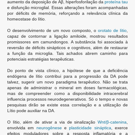
aumento da deposição de Aβ, hiperfosforilação da
proteína tau
e disfunção microglial. Essas alterações foram acompanhadas
por déficits de memória, reforçando a relevância clínica da
homeostase do lítio.
O desenvolvimento de um novo composto, o
orotato de lítio
,
capaz de contornar a ligação amiloide, mostrou resultados
promissores em camundongos. A substância foi associada à
reversão de déficits sinápticos e cognitivos, além de restaurar
a função da microglia. Tais achados abrem caminho para
potenciais estratégias terapêuticas.
Do ponto de vista clínico, a hipótese de que a deficiência
endógena de lítio contribui para a progressão da DA pode
talvez, sugerir um novo paradigma terapêutico. Não se trata
apenas de administrar o mineral em doses farmacológicas,
mas de compreender como a disponibilidade intracerebral
influencia processos neurodegenerativos. Só o tempo e novas
pesquisas dirão se existe essa correlação e a utilização de
Lítio pode auxiliar na DA.
O lítio, além de ativar a via de sinalização
Wnt/β-catenina
,
envolvida em
neurogênese
e
plasticidade sináptica
, exerce
efeitos moduladores sobre a resposta inflamatória e a