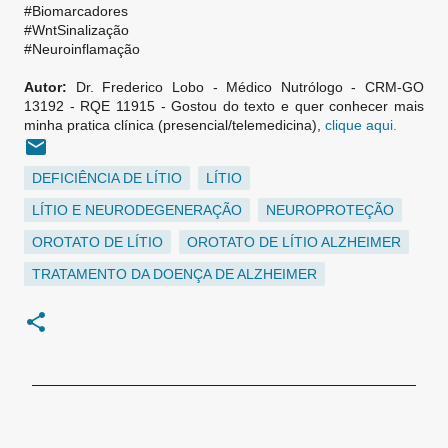
#Biomarcadores
#WntSinalização
#Neuroinflamação
Autor:
Dr. Frederico Lobo - Médico Nutrólogo - CRM-GO
13192 - RQE 11915 -
Gostou do texto e quer conhecer mais
minha pratica clínica (presencial/telemedicina),
clique aqui.
DEFICIÊNCIA DE LÍTIO
LÍTIO
LÍTIO E NEURODEGENERAÇÃO
NEUROPROTEÇÃO
OROTATO DE LÍTIO
OROTATO DE LÍTIO ALZHEIMER
TRATAMENTO DA DOENÇA DE ALZHEIMER
C
o