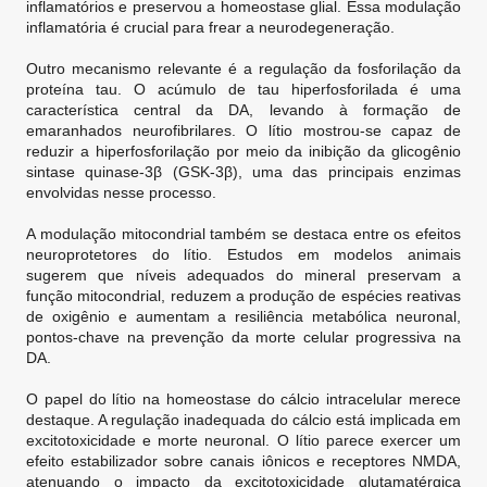
inflamatórios e preservou a homeostase glial. Essa modulação
inflamatória é crucial para frear a neurodegeneração.
Outro mecanismo relevante é a regulação da fosforilação da
proteína tau. O acúmulo de tau hiperfosforilada é uma
característica central da DA, levando à formação de
emaranhados neurofibrilares. O lítio mostrou-se capaz de
reduzir a hiperfosforilação por meio da inibição da glicogênio
sintase quinase-3β (GSK-3β), uma das principais enzimas
envolvidas nesse processo.
A modulação mitocondrial também se destaca entre os efeitos
neuroprotetores do lítio. Estudos em modelos animais
sugerem que níveis adequados do mineral preservam a
função mitocondrial, reduzem a produção de espécies reativas
de oxigênio e aumentam a resiliência metabólica neuronal,
pontos-chave na prevenção da morte celular progressiva na
DA.
O papel do lítio na homeostase do cálcio intracelular merece
destaque. A regulação inadequada do cálcio está implicada em
excitotoxicidade e morte neuronal. O lítio parece exercer um
efeito estabilizador sobre canais iônicos e receptores NMDA,
atenuando o impacto da excitotoxicidade glutamatérgica