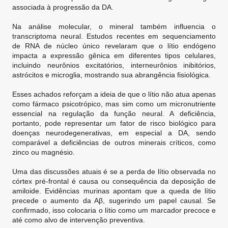
associada à progressão da DA.
Na análise molecular, o mineral também influencia o
transcriptoma neural. Estudos recentes em sequenciamento
de RNA de núcleo único revelaram que o lítio endógeno
impacta a expressão gênica em diferentes tipos celulares,
incluindo neurônios excitatórios, interneurônios inibitórios,
astrócitos e microglia, mostrando sua abrangência fisiológica.
Esses achados reforçam a ideia de que o lítio não atua apenas
como fármaco psicotrópico, mas sim como um micronutriente
essencial na regulação da função neural. A deficiência,
portanto, pode representar um fator de risco biológico para
doenças neurodegenerativas, em especial a DA, sendo
comparável a deficiências de outros minerais críticos, como
zinco ou magnésio.
Uma das discussões atuais é se a perda de lítio observada no
córtex pré-frontal é causa ou consequência da deposição de
amiloide. Evidências murinas apontam que a queda de lítio
precede o aumento da Aβ, sugerindo um papel causal. Se
confirmado, isso colocaria o lítio como um marcador precoce e
até como alvo de intervenção preventiva.