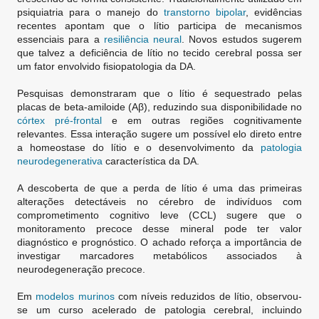
psiquiatria para o manejo do
transtorno bipolar
, evidências
recentes apontam que o lítio participa de mecanismos
essenciais para a
resiliência neural
. Novos estudos sugerem
que talvez a deficiência de lítio no tecido cerebral possa ser
um fator envolvido fisiopatologia da DA.
Pesquisas demonstraram que o lítio é sequestrado pelas
placas de beta-amiloide (Aβ), reduzindo sua disponibilidade no
córtex pré-frontal
e em outras regiões cognitivamente
relevantes. Essa interação sugere um possível elo direto entre
a homeostase do lítio e o desenvolvimento da
patologia
neurodegenerativa
característica da DA.
A descoberta de que a perda de lítio é uma das primeiras
alterações detectáveis no cérebro de indivíduos com
comprometimento cognitivo leve (CCL) sugere que o
monitoramento precoce desse mineral pode ter valor
diagnóstico e prognóstico. O achado reforça a importância de
investigar marcadores metabólicos associados à
neurodegeneração precoce.
Em
modelos murinos
com níveis reduzidos de lítio, observou-
se um curso acelerado de patologia cerebral, incluindo