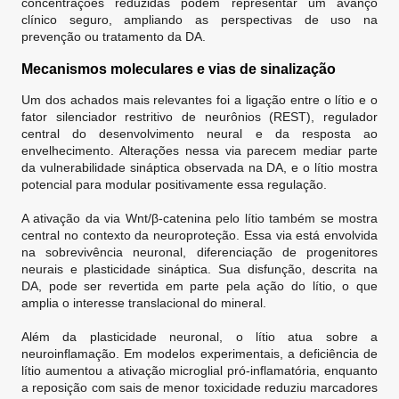
concentrações reduzidas podem representar um avanço
clínico seguro, ampliando as perspectivas de uso na
prevenção ou tratamento da DA.
Mecanismos moleculares e vias de sinalização
Um dos achados mais relevantes foi a ligação entre o lítio e o
fator silenciador restritivo de neurônios (REST), regulador
central do desenvolvimento neural e da resposta ao
envelhecimento. Alterações nessa via parecem mediar parte
da vulnerabilidade sináptica observada na DA, e o lítio mostra
potencial para modular positivamente essa regulação.
A ativação da via Wnt/β-catenina pelo lítio também se mostra
central no contexto da neuroproteção. Essa via está envolvida
na sobrevivência neuronal, diferenciação de progenitores
neurais e plasticidade sináptica. Sua disfunção, descrita na
DA, pode ser revertida em parte pela ação do lítio, o que
amplia o interesse translacional do mineral.
Além da plasticidade neuronal, o lítio atua sobre a
neuroinflamação. Em modelos experimentais, a deficiência de
lítio aumentou a ativação microglial pró-inflamatória, enquanto
a reposição com sais de menor toxicidade reduziu marcadores