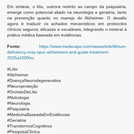
Em síntese, o lítio, outrora restrito ao campo da psiquiatria,
emerge como potencial aliado na neurologia e geriatria, tanto
na prevenção quanto no manejo do Alzheimer. O desafio
agora é traduzir os achados mecanísticos em protocolos
clínicos seguros, eficazes e escaláveis, integrando o mineral à
prática médica baseada em evidências.
Fonte:
https://www.medscape.com/viewarticle/lithium-
deficiency-may-spur-alzheimers-and-guide-treatment-
2025a1000lxu
#Lítio
#Alzheimer
#DoençaNeurodegenerativa
#Neuroproteção
#OrotatoDeLítio
#Nutrologia
#Neurologia
#Psiquiatria
#MedicinaBaseadaEmEvidências
#Geriatria
#TranstornosCognitivos
#PesquisaClínica