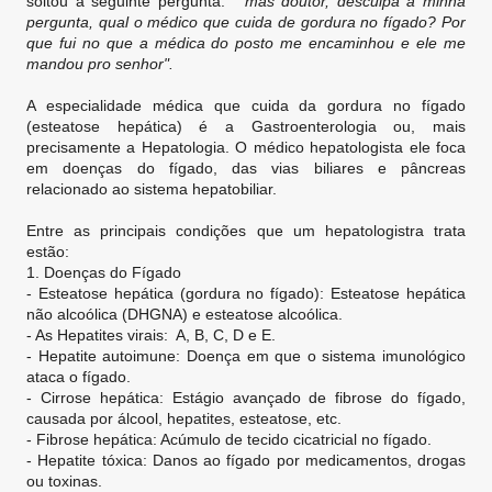
soltou a seguinte pergunta:
" mas doutor, desculpa a minha
pergunta, qual o médico que cuida de gordura no fígado? Por
que fui no que a médica do posto me encaminhou e ele me
mandou pro senhor".
A especialidade médica que cuida da gordura no fígado
(esteatose hepática) é a Gastroenterologia ou, mais
precisamente a Hepatologia. O médico hepatologista ele foca
em doenças do fígado, das vias biliares e pâncreas
relacionado ao sistema hepatobiliar.
Entre as principais condições que um hepatologistra trata
estão:
1. Doenças do Fígado
- Esteatose hepática (gordura no fígado): Esteatose hepática
não alcoólica (DHGNA) e esteatose alcoólica.
- As Hepatites virais: A, B, C, D e E.
- Hepatite autoimune: Doença em que o sistema imunológico
ataca o fígado.
- Cirrose hepática: Estágio avançado de fibrose do fígado,
causada por álcool, hepatites, esteatose, etc.
- Fibrose hepática: Acúmulo de tecido cicatricial no fígado.
- Hepatite tóxica: Danos ao fígado por medicamentos, drogas
ou toxinas.