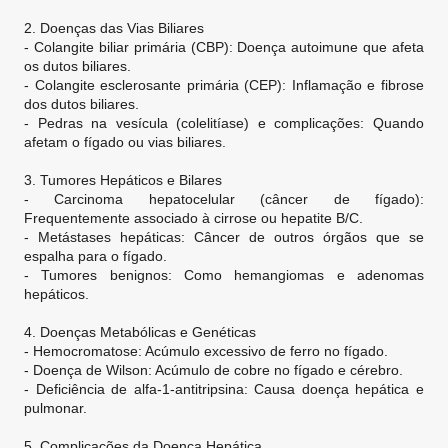
2. Doenças das Vias Biliares
- Colangite biliar primária (CBP): Doença autoimune que afeta
os dutos biliares.
- Colangite esclerosante primária (CEP): Inflamação e fibrose
dos dutos biliares.
- Pedras na vesícula (colelitíase) e complicações: Quando
afetam o fígado ou vias biliares.
3. Tumores Hepáticos e Bilares
- Carcinoma hepatocelular (câncer de fígado):
Frequentemente associado à cirrose ou hepatite B/C.
- Metástases hepáticas: Câncer de outros órgãos que se
espalha para o fígado.
- Tumores benignos: Como hemangiomas e adenomas
hepáticos.
4. Doenças Metabólicas e Genéticas
- Hemocromatose: Acúmulo excessivo de ferro no fígado.
- Doença de Wilson: Acúmulo de cobre no fígado e cérebro.
- Deficiência de alfa-1-antitripsina: Causa doença hepática e
pulmonar.
5. Complicações da Doença Hepática