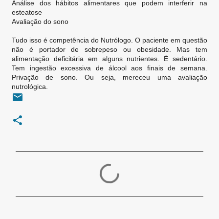
Análise dos hábitos alimentares que podem interferir na
esteatose
Avaliação do sono
Tudo isso é competência do Nutrólogo. O paciente em questão
não é portador de sobrepeso ou obesidade. Mas tem
alimentação deficitária em alguns nutrientes. É sedentário.
Tem ingestão excessiva de álcool aos finais de semana.
Privação de sono. Ou seja, mereceu uma avaliação
nutrológica.
C
o
m
e
n
t