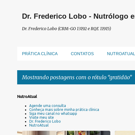
Dr. Frederico Lobo - Nutrólogo 
Dr. Frederico Lobo (CRM-GO 13192 e RQE 11915)
PRÁTICA CLÍNICA
CONTATOS
NUTROATUA
Mostrando postagens com o rótulo
gratidão
P
NutroAtual
o
Agende uma consulta
s
Conheça mais sobre minha prática clínica
Siga meu canal no whatsapp
t
Visite meu site
a
Dr. Frederico Lobo
NutroAtual
g
e