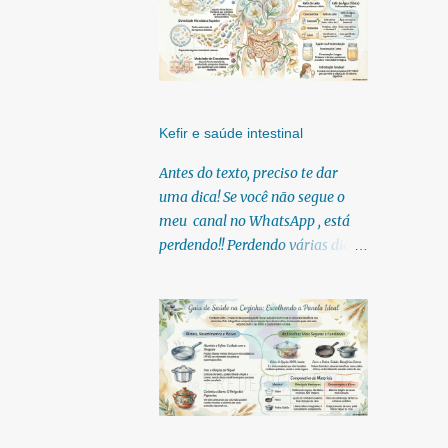
Kefir e saúde intestinal
Antes do texto, preciso te dar
uma dica! Se você não segue o
meu canal no WhatsApp , está
perdendo!! Perdendo várias dicas,
pois, diariamente posto nele.
Textos, vídeos, podcasts,
infográficos, o link para
download dos meus e-books.
Para acessar clique no link:
https://whatsapp.com/channel/0
029Vb6U4AqKgsNzkBhubA40
Lá você encontra conteúdos