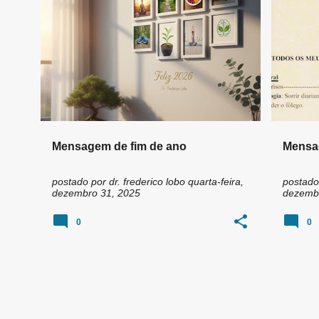
n
2026
+
4
5 ANOS
s
Mensagem de fim de ano
Mensa
postado por
dr. frederico lobo
quarta-feira,
postado
dezembro 31, 2025
dezembr
0
0