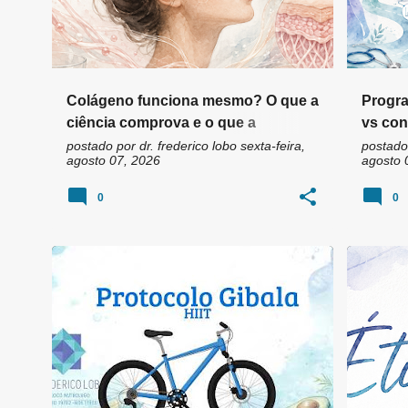
Colágeno funciona mesmo? O que a
Progra
ciência comprova e o que a
vs con
propaganda exagera
postado por
dr. frederico lobo
sexta-feira,
postado
agosto 07, 2026
agosto 
0
0
AEROBIO
ANAERÓBIO
+
2
ATENDI