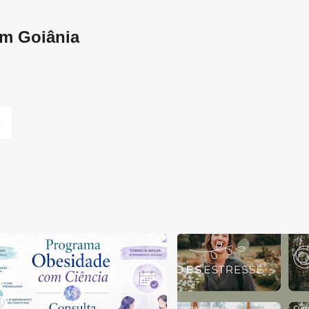
Pular para o conteúdo principal
em Goiânia
L
DE TRATAMENTO DA OBESIDADE
+
3