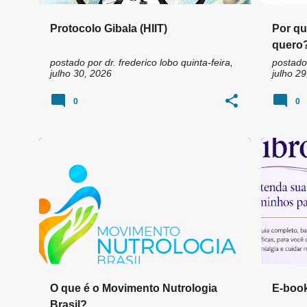
Protocolo Gibala (HIIT)
Por qu
quero
postado por
dr. frederico lobo
quinta-feira,
postado
julho 30, 2026
julho 29
0
0
ABRAN
CFM
ÉTICA MÉDICA
+
5
ALIMEN
O que é o Movimento Nutrologia
E-book
Brasil?