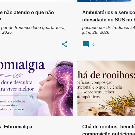
e não atendo o que não
Ambulatórios e serviç
?
obesidade no SUS no B
 por
dr. frederico lobo
quarta-feira,
postado por
dr. frederico lo
, 2026
julho 28, 2026
0
TAÇÃO E FIBROMIALGIA
+
1
ANTIOXIDANTES
ASPALATI
: Fibromialgia
Chá de rooibos: benefí
composição nutricional