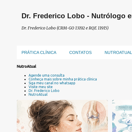
Dr. Frederico Lobo - Nutrólogo 
Dr. Frederico Lobo (CRM-GO 13192 e RQE 11915)
PRÁTICA CLÍNICA
CONTATOS
NUTROATUA
P
NutroAtual
o
Agende uma consulta
s
Conheça mais sobre minha prática clínica
Siga meu canal no whatsapp
t
Visite meu site
a
Dr. Frederico Lobo
NutroAtual
g
e
n
COLÁGENO
+
7
PLANO 
s