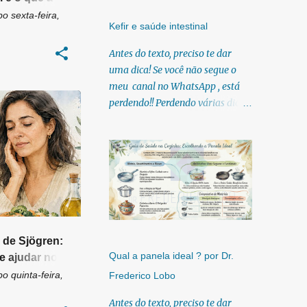
e
bo
sexta-feira,
Kefir e saúde intestinal
Antes do texto, preciso te dar
uma dica! Se você não segue o
meu canal no WhatsApp , está
perdendo!! Perdendo várias dicas,
CA
+
11
pois, diariamente posto nele.
Textos, vídeos, podcasts,
infográficos, o link para
download dos meus e-books.
Para acessar clique no link:
https://whatsapp.com/channel/0
029Vb6U4AqKgsNzkBhubA40
Lá você encontra conteúdos
 de Sjögren:
diretos e práticos sobre saúde,
Qual a panela ideal ? por Dr.
e ajudar no
nutrição e estilo de
?
bo
quinta-feira,
Frederico Lobo
vida. Compartilho orientações
baseadas em ciência de verdade,
Antes do texto, preciso te dar