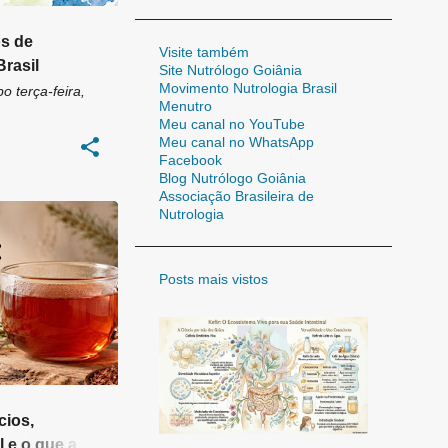
os de
Visite também
rasil
Site Nutrólogo Goiânia
Movimento Nutrologia Brasil
bo
terça-feira,
Menutro
Meu canal no YouTube
Meu canal no WhatsApp
Facebook
Blog Nutrólogo Goiânia
Associação Brasileira de
Nutrologia
NA
+
8
Posts mais vistos
cios,
 e o que a