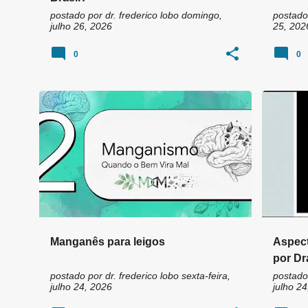
postado por
dr. frederico lobo
domingo,
postado
julho 26, 2026
25, 202
0
0
Manganês para leigos
Aspect
por Dr
Nutról
postado por
dr. frederico lobo
sexta-feira,
postado
julho 24, 2026
julho 24