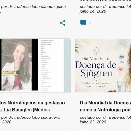
ciência revela sobre el
 por
dr. frederico lobo
sábado, julho
postado por
dr. frederico lo
6
julho 24, 2026
1
AUTOIMUNIDADE
BOCA SE
os Nutrológicos na gestação
Dia Mundial da Doença
a. Lia Bataglini (Médica
como a Nutrologia pod
oga)
controle dos sintomas
 por
dr. frederico lobo
sexta-feira,
postado por
dr. frederico lo
, 2026
julho 23, 2026