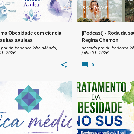
ma Obesidade com ciência
[Podcast] - Roda da sa
sultas avulsas
Regina Chamon
 por
dr. frederico lobo
sábado,
postado por
dr. frederico lo
01, 2026
julho 31, 2026
0
MENTO HUMANIZADO
+
4
AMBULATÓRIO DE ENDOCRINO