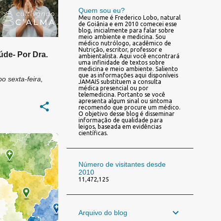
Quem sou eu?
Meu nome é Frederico Lobo, natural
de Goiânia e em 2010 comecei esse
blog, inicialmente para falar sobre
meio ambiente e medicina. Sou
médico nutrólogo, acadêmico de
Nutrição, escritor, professor e
úde- Por Dra.
ambientalista. Aqui você encontrará
uma infinidade de textos sobre
medicina e meio ambiente. Saliento
que as informações aqui disponíveis
bo
sexta-feira,
JAMAIS substituem a consulta
médica presencial ou por
telemedicina. Portanto se você
apresenta algum sinal ou sintoma
recomendo que procure um médico.
O objetivo desse blog é disseminar
informação de qualidade para
leigos, baseada em evidências
científicas.
LOGIA
+
7
Número de visitantes desde
2010
11,472,125
Arquivo do blog