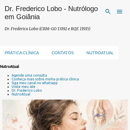
Dr. Frederico Lobo - Nutrólogo
Pular para o conteúdo principal
em Goiânia
Dr. Frederico Lobo (CRM-GO 13192 e RQE 11915)
PRÁTICA CLÍNICA
CONTATOS
NUTROATUAL
NutroAtual
P
Agende uma consulta
o
Conheça mais sobre minha prática clínica
s
Siga meu canal no whatsapp
Visite meu site
t
Dr. Frederico Lobo
a
NutroAtual
g
e
n
s