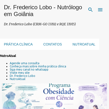
Dr. Frederico Lobo - Nutrólogo
Pular para o conteúdo principal
em Goiânia
Dr. Frederico Lobo (CRM-GO 13192 e RQE 11915)
PRÁTICA CLÍNICA
CONTATOS
NUTROATUAL
NutroAtual
P
Agende uma consulta
o
Conheça mais sobre minha prática clínica
s
Siga meu canal no whatsapp
Visite meu site
t
Dr. Frederico Lobo
a
NutroAtual
g
e
n
s