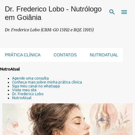
Dr. Frederico Lobo - Nutrólogo
Pular para o conteúdo principal
em Goiânia
Dr. Frederico Lobo (CRM-GO 13192 e RQE 11915)
PRÁTICA CLÍNICA
CONTATOS
NUTROATUAL
NutroAtual
P
Agende uma consulta
o
Conheça mais sobre minha prática clínica
s
Siga meu canal no whatsapp
Visite meu site
t
Dr. Frederico Lobo
a
NutroAtual
g
e
n
s