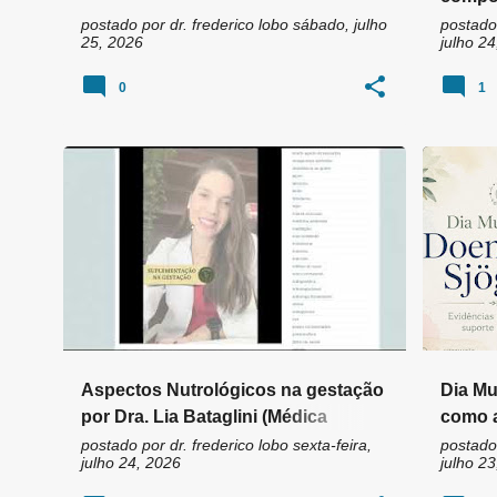
ciênci
postado por
dr. frederico lobo
sábado, julho
postado
25, 2026
julho 24
0
1
AUTOIM
Aspectos Nutrológicos na gestação
Dia Mu
por Dra. Lia Bataglini (Médica
como a
Nutróloga)
contro
postado por
dr. frederico lobo
sexta-feira,
postado
julho 24, 2026
julho 23