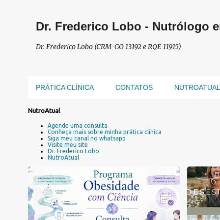
Dr. Frederico Lobo - Nutrólogo 
Dr. Frederico Lobo (CRM-GO 13192 e RQE 11915)
PRÁTICA CLÍNICA
CONTATOS
NUTROATUA
P
NutroAtual
o
Agende uma consulta
s
Conheça mais sobre minha prática clínica
Siga meu canal no whatsapp
t
Visite meu site
a
Dr. Frederico Lobo
NutroAtual
g
e
n
PLANO DE TRATAMENTO DA OBESIDADE
+
3
s