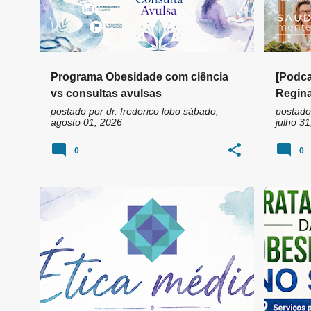
Programa Obesidade com ciência
[Podca
vs consultas avulsas
Regin
postado por
dr. frederico lobo
sábado,
postado
agosto 01, 2026
julho 31
0
0
ATENDIMENTO HUMANIZADO
+
4
AMBULA