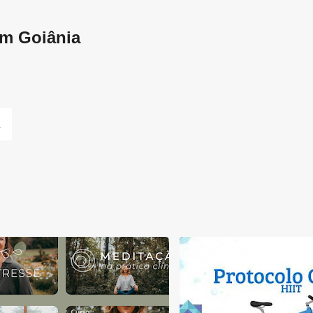
Pular para o conteúdo principal
em Goiânia
L
AEROBIO
ANAERÓBIO