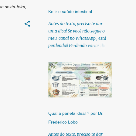
bo
sexta-feira,
Kefir e saúde intestinal
Antes do texto, preciso te dar
uma dica! Se você não segue o
meu canal no WhatsApp , está
perdendo!! Perdendo várias dicas,
pois, diariamente posto nele.
Textos, vídeos, podcasts,
infográficos, o link para
download dos meus e-books.
Para acessar clique no link:
https://whatsapp.com/channel/0
029Vb6U4AqKgsNzkBhubA40
Lá você encontra conteúdos
diretos e práticos sobre saúde,
Qual a panela ideal ? por Dr.
nutrição e estilo de
Frederico Lobo
vida. Compartilho orientações
baseadas em ciência de verdade,
Antes do texto, preciso te dar