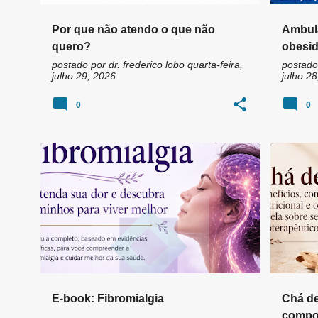
Por que não atendo o que não
Ambula
quero?
obesid
postado por
dr. frederico lobo
quarta-feira,
postado
julho 29, 2026
julho 28
0
0
ALIMENTAÇÃO E FIBROMIALGIA
+
1
ANTIOX
E-book: Fibromialgia
Chá de
compos