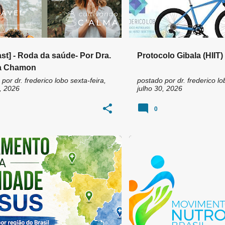
st] - Roda da saúde- Por Dra.
Protocolo Gibala (HIIT)
a Chamon
 por
dr. frederico lobo
sexta-feira,
postado por
dr. frederico lo
, 2026
julho 30, 2026
0
TÓRIO DE ENDOCRINOLOGIA
+
7
ABRAN
CFM
ÉTICA MÉD