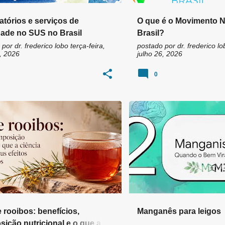
tórios e serviços de
O que é o Movimento N
ade no SUS no Brasil
Brasil?
 por
dr. frederico lobo
terça-feira,
postado por
dr. frederico lo
, 2026
julho 26, 2026
0
IDANTES
ASPALATINA
+
8
 rooibos: benefícios,
Manganês para leigos
ição nutricional e o que a