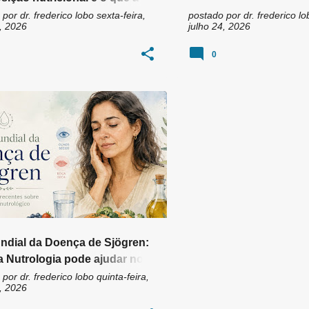
a revela sobre ele
 por
dr. frederico lobo
sexta-feira,
postado por
dr. frederico lo
, 2026
julho 24, 2026
0
UNIDADE
BOCA SECA
+
11
ndial da Doença de Sjögren:
 Nutrologia pode ajudar no
le dos sintomas?
 por
dr. frederico lobo
quinta-feira,
, 2026