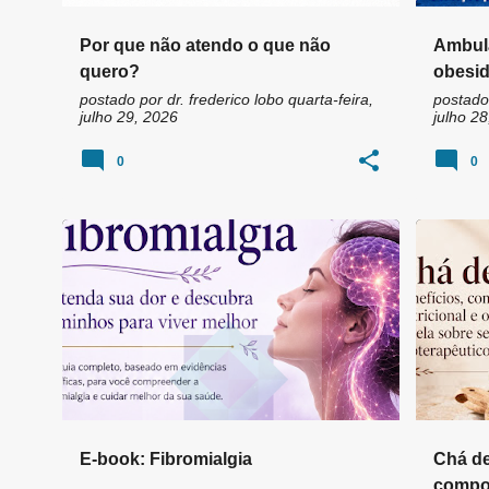
Por que não atendo o que não
Ambula
quero?
obesid
postado por
dr. frederico lobo
quarta-feira,
postado
julho 29, 2026
julho 28
0
0
ALIMENTAÇÃO E FIBROMIALGIA
+
1
ANTIOX
E-book: Fibromialgia
Chá de
compos