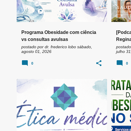
Programa Obesidade com ciência
[Podca
vs consultas avulsas
Regin
postado por
dr. frederico lobo
sábado,
postado
agosto 01, 2026
julho 31
0
0
ATENDIMENTO HUMANIZADO
+
4
AMBULA