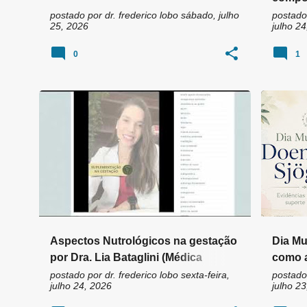
ciênci
postado por
dr. frederico lobo
sábado, julho
postado
25, 2026
julho 24
0
1
AUTOIM
Aspectos Nutrológicos na gestação
Dia Mu
por Dra. Lia Bataglini (Médica
como a
Nutróloga)
contro
postado por
dr. frederico lobo
sexta-feira,
postado
julho 24, 2026
julho 23