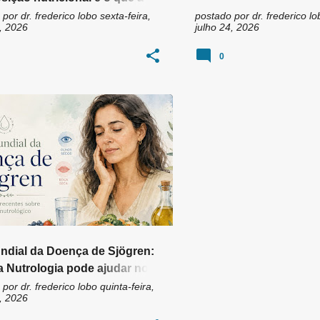
a revela sobre ele
 por
dr. frederico lobo
sexta-feira,
postado por
dr. frederico lo
, 2026
julho 24, 2026
0
UNIDADE
BOCA SECA
+
11
ndial da Doença de Sjögren:
 Nutrologia pode ajudar no
le dos sintomas?
 por
dr. frederico lobo
quinta-feira,
, 2026