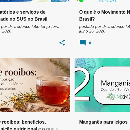
tórios e serviços de
O que é o Movimento N
ade no SUS no Brasil
Brasil?
 por
dr. frederico lobo
terça-feira,
postado por
dr. frederico lo
, 2026
julho 26, 2026
0
IDANTES
ASPALATINA
+
8
 rooibos: benefícios,
Manganês para leigos
ição nutricional e o que a