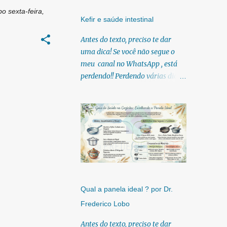
bo
sexta-feira,
Kefir e saúde intestinal
Antes do texto, preciso te dar
uma dica! Se você não segue o
meu canal no WhatsApp , está
perdendo!! Perdendo várias dicas,
pois, diariamente posto nele.
Textos, vídeos, podcasts,
infográficos, o link para
download dos meus e-books.
Para acessar clique no link:
https://whatsapp.com/channel/0
029Vb6U4AqKgsNzkBhubA40
Lá você encontra conteúdos
diretos e práticos sobre saúde,
Qual a panela ideal ? por Dr.
nutrição e estilo de
Frederico Lobo
vida. Compartilho orientações
baseadas em ciência de verdade,
Antes do texto, preciso te dar