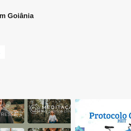
Pular para o conteúdo principal
em Goiânia
L
AEROBIO
ANAERÓBIO