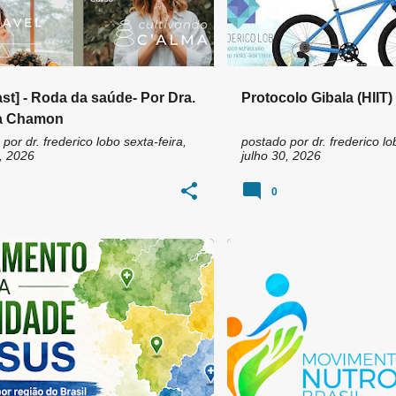
st] - Roda da saúde- Por Dra.
Protocolo Gibala (HIIT)
a Chamon
 por
dr. frederico lobo
sexta-feira,
postado por
dr. frederico lo
, 2026
julho 30, 2026
0
TÓRIO DE ENDOCRINOLOGIA
+
7
ABRAN
CFM
ÉTICA MÉD