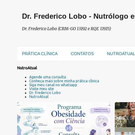
Dr. Frederico Lobo - Nutrólogo 
Dr. Frederico Lobo (CRM-GO 13192 e RQE 11915)
PRÁTICA CLÍNICA
CONTATOS
NUTROATUA
P
NutroAtual
o
Agende uma consulta
s
Conheça mais sobre minha prática clínica
Siga meu canal no whatsapp
t
Visite meu site
a
Dr. Frederico Lobo
NutroAtual
g
e
n
PLANO DE TRATAMENTO DA OBESIDADE
+
3
s