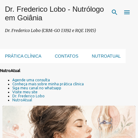
Dr. Frederico Lobo - Nutrólogo
Pular para o conteúdo principal
em Goiânia
Dr. Frederico Lobo (CRM-GO 13192 e RQE 11915)
PRÁTICA CLÍNICA
CONTATOS
NUTROATUAL
NutroAtual
P
Agende uma consulta
o
Conheça mais sobre minha prática clínica
s
Siga meu canal no whatsapp
Visite meu site
t
Dr. Frederico Lobo
a
NutroAtual
g
e
n
s