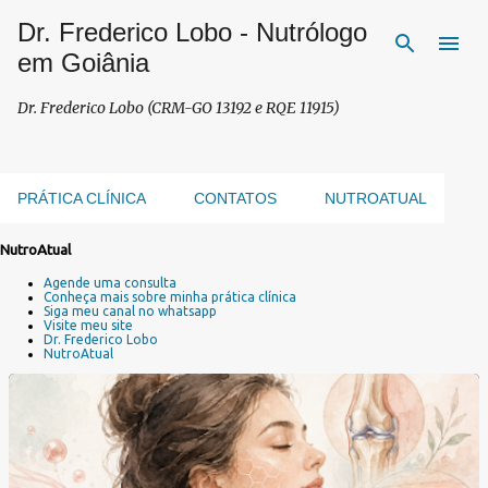
Dr. Frederico Lobo - Nutrólogo
Pular para o conteúdo principal
em Goiânia
Dr. Frederico Lobo (CRM-GO 13192 e RQE 11915)
PRÁTICA CLÍNICA
CONTATOS
NUTROATUAL
NutroAtual
P
Agende uma consulta
o
Conheça mais sobre minha prática clínica
s
Siga meu canal no whatsapp
Visite meu site
t
Dr. Frederico Lobo
a
NutroAtual
g
e
n
s