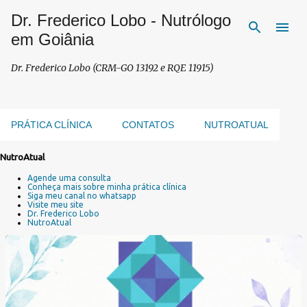
Dr. Frederico Lobo - Nutrólogo
Pular para o conteúdo principal
em Goiânia
Dr. Frederico Lobo (CRM-GO 13192 e RQE 11915)
PRÁTICA CLÍNICA
CONTATOS
NUTROATUAL
NutroAtual
P
Agende uma consulta
o
Conheça mais sobre minha prática clínica
s
Siga meu canal no whatsapp
Visite meu site
t
Dr. Frederico Lobo
a
NutroAtual
g
e
n
s