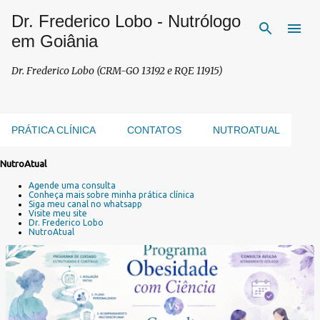
Dr. Frederico Lobo - Nutrólogo
Pular para o conteúdo principal
em Goiânia
Dr. Frederico Lobo (CRM-GO 13192 e RQE 11915)
PRÁTICA CLÍNICA
CONTATOS
NUTROATUAL
NutroAtual
P
Agende uma consulta
o
Conheça mais sobre minha prática clínica
s
Siga meu canal no whatsapp
Visite meu site
t
Dr. Frederico Lobo
a
NutroAtual
g
e
n
s