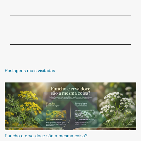
C
o
m
e
n
t
á
r
Postagens mais visitadas
i
o
s
Funcho e erva-doce são a mesma coisa?