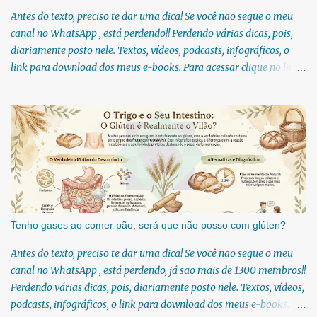
Antes do texto, preciso te dar uma dica! Se você não segue o meu
canal no WhatsApp , está perdendo!! Perdendo várias dicas, pois,
diariamente posto nele. Textos, vídeos, podcasts, infográficos, o
link para download dos meus e-books. Para acessar clique no link:
https://whatsapp.com/channel/0029Vb6U4AqKgsNzkBhubA40 Lá
você encontra conteúdos diretos e práticos sobre saúde, nutrição e
estilo de vida. Compartilho orientações baseadas em ciência de
verdade, sem complicação e sem modinha. Se você gosta de chás e
estuda fitoterapia, é provável que você já tenha confundido o
funcho com a erva-doce em algum momento! Também conhecida
como funcho-doce, essa herbácea é considerada uma erva
medicinal. Se esse tema te interessa então sugiro que você siga o
meu canal no WhatsApp. Todo dia textos novos diretamente no seu
Tenho gases ao comer pão, será que não posso com glúten?
WhatsApp:
Antes do texto, preciso te dar uma dica! Se você não segue o meu
https://whatsapp.com/channel/0029Vb6U4AqKgsNzkBhubA40 A
canal no WhatsApp , está perdendo, já são mais de 1300 membros!!
espécie Foeniculum vulgare é muito bem aproveitada por aqueles
Perdendo várias dicas, pois, diariamente posto nele. Textos, vídeos,
que a consomem, sej...
podcasts, infográficos, o link para download dos meus e-books.