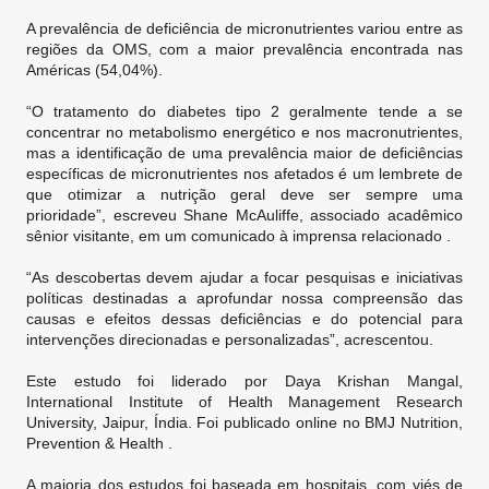
A prevalência de deficiência de micronutrientes variou entre as
regiões da OMS, com a maior prevalência encontrada nas
Américas (54,04%).
“O tratamento do diabetes tipo 2 geralmente tende a se
concentrar no metabolismo energético e nos macronutrientes,
mas a identificação de uma prevalência maior de deficiências
específicas de micronutrientes nos afetados é um lembrete de
que otimizar a nutrição geral deve ser sempre uma
prioridade”, escreveu Shane McAuliffe, associado acadêmico
sênior visitante, em um comunicado à imprensa relacionado .
“As descobertas devem ajudar a focar pesquisas e iniciativas
políticas destinadas a aprofundar nossa compreensão das
causas e efeitos dessas deficiências e do potencial para
intervenções direcionadas e personalizadas”, acrescentou.
Este estudo foi liderado por Daya Krishan Mangal,
International Institute of Health Management Research
University, Jaipur, Índia. Foi publicado online no BMJ Nutrition,
Prevention & Health .
A maioria dos estudos foi baseada em hospitais, com viés de