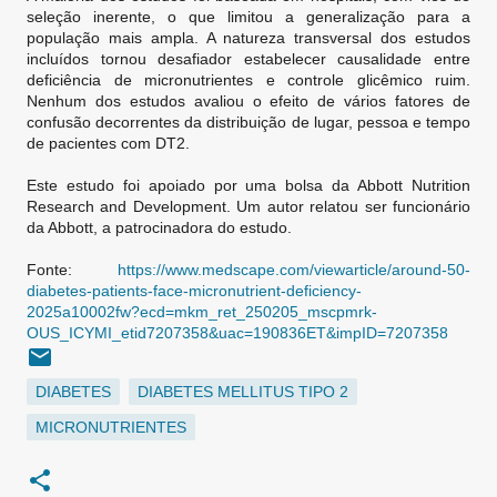
seleção inerente, o que limitou a generalização para a
população mais ampla. A natureza transversal dos estudos
incluídos tornou desafiador estabelecer causalidade entre
deficiência de micronutrientes e controle glicêmico ruim.
Nenhum dos estudos avaliou o efeito de vários fatores de
confusão decorrentes da distribuição de lugar, pessoa e tempo
de pacientes com DT2.
Este estudo foi apoiado por uma bolsa da Abbott Nutrition
Research and Development. Um autor relatou ser funcionário
da Abbott, a patrocinadora do estudo.
Fonte:
https://www.medscape.com/viewarticle/around-50-
diabetes-patients-face-micronutrient-deficiency-
2025a10002fw?ecd=mkm_ret_250205_mscpmrk-
OUS_ICYMI_etid7207358&uac=190836ET&impID=7207358
DIABETES
DIABETES MELLITUS TIPO 2
MICRONUTRIENTES